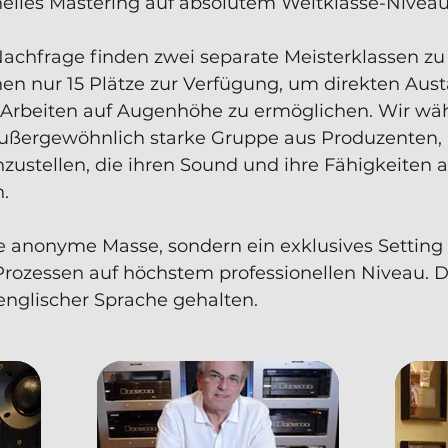
onelles Mastering auf absolutem Weltklasse-Niveau
chfrage finden zwei separate Meisterklassen zu j
hen nur 15 Plätze zur Verfügung, um direkten Aust
Arbeiten auf Augenhöhe zu ermöglichen. Wir wäh
 außergewöhnlich starke Gruppe aus Produzenten,
ustellen, die ihren Sound und ihre Fähigkeiten a
.
ne anonyme Masse, sondern ein exklusives Settin
Prozessen auf höchstem professionellen Niveau. 
 englischer Sprache gehalten.