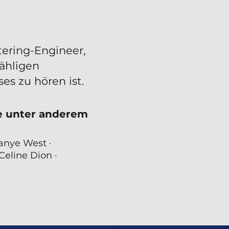
ering-Engineer,
ähligen
es zu hören ist.
te unter anderem
anye West ·
Celine Dion ·