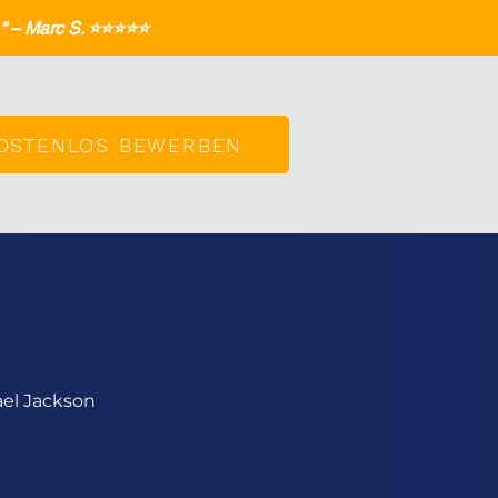
– Marc S. ⭐️⭐️⭐️⭐️⭐️
OSTENLOS BEWERBEN
ael Jackson