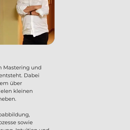
en Mastering und
 entsteht. Dabei
llem über
ielen kleinen
 heben.
eoabbildung,
rozesse sowie