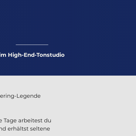
im High-End-Tonstudio
tering-Legende
e Tage arbeitest du
nd erhältst seltene