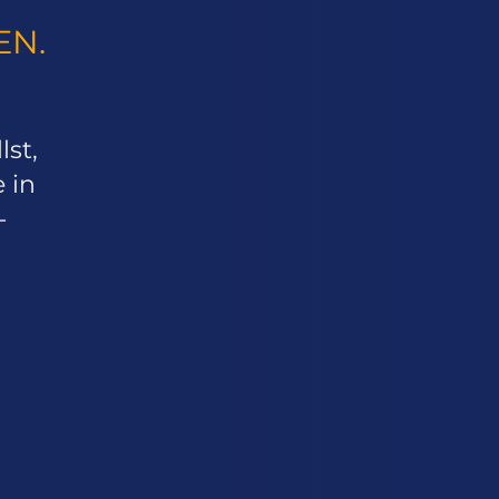
EN.
st,
 in
-