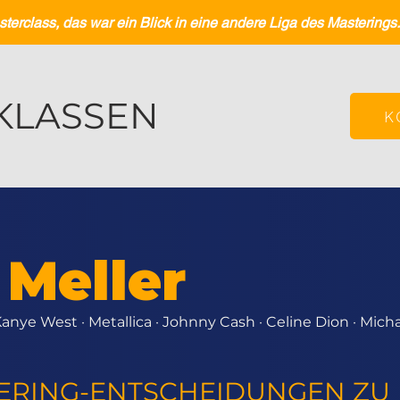
erclass, das war ein Blick in eine andere Liga des Masterings.“ 
KLASSEN
K
 Meller
Kanye West · Metallica · Johnny Cash · Celine Dion · Mich
ERING-ENTSCHEIDUNGEN ZU