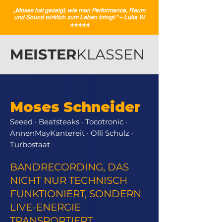
„Moses hat gezeigt, wie man Performance, Raum
und Sound wirklich zum Leben bringt.“ – Luka W.
⭐️⭐️⭐️⭐️⭐️
MEISTER
KLASSEN
Moses Schneider
Seeed · Beatsteaks · Tocotronic ·
AnnenMayKantereit · Olli Schulz ·
Turbostaat
BANDRECORDING, DAS
NICHT NUR TECHNISCH
FUNKTIONIERT, SONDERN
LIVE-ENERGIE
TRANSPORTIERT