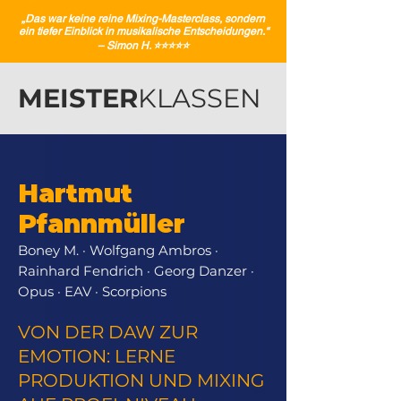
„Das war keine reine Mixing-Masterclass, sondern
ein tiefer Einblick in musikalische Entscheidungen.“
– Simon H. ⭐️⭐️⭐️⭐️⭐️
MEISTER
KLASSEN
Hartmut
Pfannmüller
Boney M. · Wolfgang Ambros ·
Rainhard Fendrich · Georg Danzer ·
Opus · EAV · Scorpions
VON DER DAW ZUR
EMOTION: LERNE
PRODUKTION UND MIXING