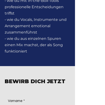
• wie du mit In-the-Box-Tools
professionelle Entscheidungen
triffst
• wie du Vocals, Instrumente und
Arrangement emotional
zusammenführst
• wie du aus einzelnen Spuren
einen Mix machst, der als Song
funktioniert
BEWIRB DICH JETZT
Vorname
*